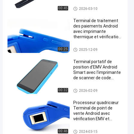
d'exploitation Android
12.0
Android POS Terminal
00:45
2026-03-10
Terminal de traitement
des paiements Android
avec imprimante
thermique et vérification
biométrique
Android POS Terminal
00:25
2025-12-09
Terminal portatif de
position d'EMV Android
Smart avec l'imprimante
de scanner de code
barres
Android POS Terminal
00:32
2026-02-09
Processeur quadricœur
Terminal de point de
vente Android avec
vérification EMV et
d'empreintes digitales
Android POS Terminal
00:46
2024-03-15