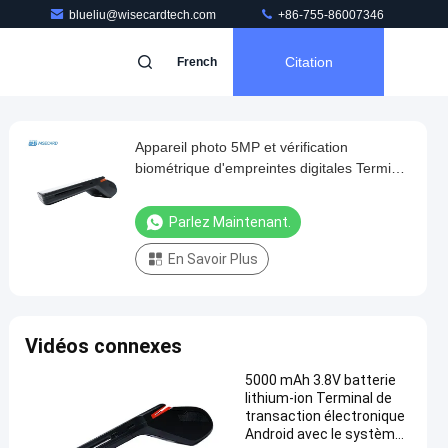
blueliu@wisecardtech.com
+86-755-86007346
Citation
French
Appareil photo 5MP et vérification
biométrique d'empreintes digitales Terminal
de point de vente Android avec imprimante
thermique intégrée de 58*40 mm
Parlez Maintenant.
En Savoir Plus
Vidéos connexes
5000 mAh 3.8V batterie
lithium-ion Terminal de
transaction électronique
Android avec le système