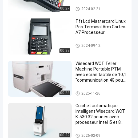
Terminal de position de Linux
00:27
2024-02-21
Tft Lcd Mastercard Linux
Pos Terminal Arm Cortex-
A7 Processeur
Terminal de position de Linux
2024-09-12
00:38
Wisecard WCT Teller
Machine Portable PTM
avec écran tactile de 10,1
"communication 4G pour
émission instantanée de
cartes
kiosque de service d'individu
00:25
2025-11-26
Guichet automatique
intelligent Wisecard WCT
K-530 32 pouces avec
processeur Intel i5 et 8
Go de mémoire pour
l'émission instantanée de
Machine intelligente de guiche
00:22
2026-02-09