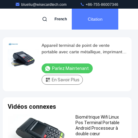
blueliu@wisecardtech.com
+86-755-86007346
Citation
French
Appareil terminal de point de vente
portable avec carte métallique, imprimante
de reçus, lecteur de codes-barres NFC
Parlez Maintenant.
En Savoir Plus
Vidéos connexes
Biométrique Wifi Linux
Pos Terminal Portable
Android Processeur à
double cœur