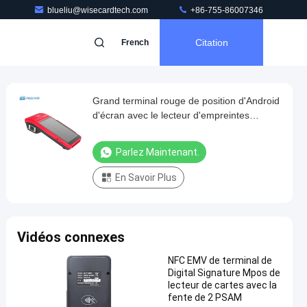
blueliu@wisecardtech.com
+86-755-86007346
Citation
French
Grand terminal rouge de position d'Android
d'écran avec le lecteur d'empreintes
digitales
Parlez Maintenant.
En Savoir Plus
Vidéos connexes
NFC EMV de terminal de
Digital Signature Mpos de
lecteur de cartes avec la
fente de 2 PSAM