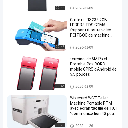
Terminal intelligent de positio
00:44
2026-02-09
n
Carte de RS232 2GB
LPDDR3 TDS CDMA
frappant à toute volée
PCI PBOC de machine
pour le paiement
Terminal intelligent de positio
00:45
2026-02-09
n
terminal de 5M Pixel
Portable Pos BORD
mobile GPRS d'Android de
5,5 pouces
Terminal intelligent de positio
00:45
2026-02-09
n
Wisecard WCT Teller
Machine Portable PTM
avec écran tactile de 10,1
"communication 4G pour
émission instantanée de
cartes
kiosque de service d'individu
00:25
2025-11-26