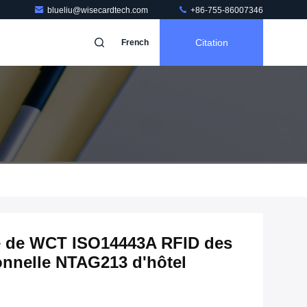
blueliu@wisecardtech.com
+86-755-86007346
Citation
French
ite de WCT ISO14443A RFID des
ionnelle NTAG213 d'hôtel