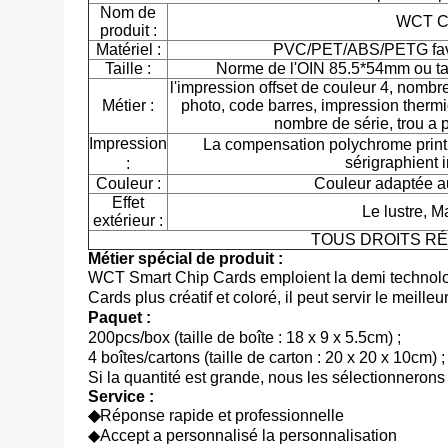
Nom de
WCT C
produit :
Matériel :
PVC/PET/ABS/PETG favo
Taille :
Norme de l'OIN 85.5*54mm ou tai
l'impression offset de couleur 4, nombr
Métier :
photo, code barres, impression thermiq
nombre de série, trou a
Impression
La compensation polychrome printin
sérigraphient 
:
Couleur :
Couleur adaptée au
Effet
Le lustre, Ma
extérieur :
TOUS DROITS R
Métier spécial de produit :
WCT Smart Chip Cards emploient la demi technologi
Cards plus créatif et coloré, il peut servir le meill
Paquet :
200pcs/box (taille de boîte : 18 x 9 x 5.5cm) ;
4 boîtes/cartons (taille de carton : 20 x 20 x 10cm) ;
Si la quantité est grande, nous les sélectionnerons
Service :
◆
Réponse rapide et professionnelle
◆Accept a personnalisé la personnalisation