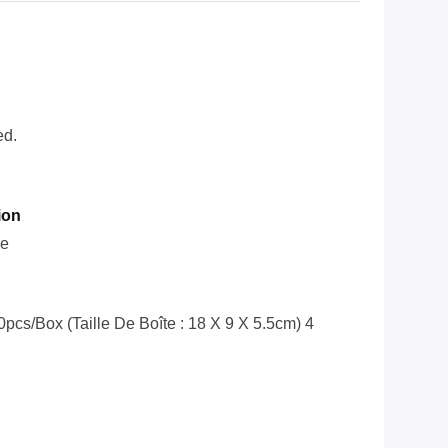
ed.
ion
le
cs/box (taille De Boîte : 18 X 9 X 5.5cm) 4