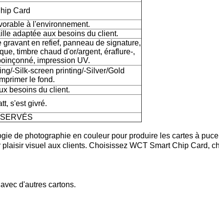
hip Card
rable à l'environnement.
lle adaptée aux besoins du client.
e gravant en refief, panneau de signature,
ue, timbre chaud d'or/argent, éraflure-,
 poinçonné, impression UV.
g/-Silk-screen printing/-Silver/Gold
imprimer le fond.
x besoins du client.
tt, s'est givré.
ÉSERVÉS
e de photographie en couleur pour produire les cartes à puce 
eur plaisir visuel aux clients. Choisissez WCT Smart Chip Card, cho
 avec d'autres cartons.