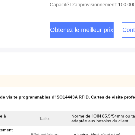
Capacité D'approvisionnement:
100 00
Obtenez le meilleur prix
Cont
e de visite programmables d'ISO14443A RFID
,
Cartes de visite pro
e à
Norme de l'OIN 85.5*54mm ou tai
Taille:
adaptée aux besoins du client.
êtement
e
Effet extérieur:
Le lustre, Matt, s'est givré.