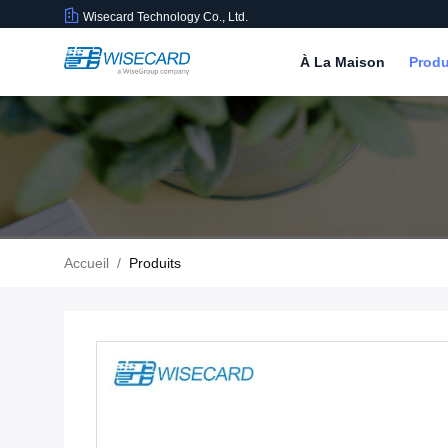
Wisecard Technology Co., Ltd.
À La Maison
Produ
Accueil
/
Produits