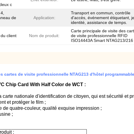
deux c
 4,
Transport en commun, contrôle
anneau de
Application:
d'accès, événement étiquetant, j
identité, assistance de temps.
Carte principale de visite des car
du client
Nom de produit:
de visite professionnelle RFID
ISO14443A Smart NTAG213/216 
es cartes de visite professionnelle NTAG213 d'hôtel programmabl
C Chip Card With Half Color de WCT :
carte nationale d'identification de citoyen, qui est sécurité et 
t et protéger le film ;
 de quatre-couleur, qualité exquise impression ;
usine ;
oduit :