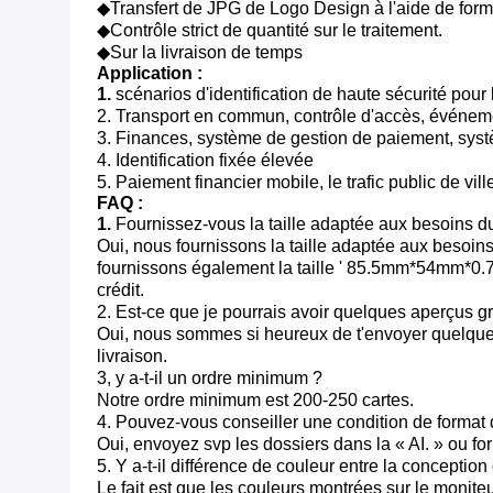
◆Transfert de JPG de Logo Design à l'aide de forma
◆Contrôle strict de quantité sur le traitement.
◆Sur la livraison de temps
Application :
1.
scénarios d'identification de haute sécurité pour 
2. Transport en commun, contrôle d'accès, événemen
3. Finances, système de gestion de paiement, systè
4. Identification fixée élevée
5. Paiement financier mobile, le trafic public de vill
FAQ :
1.
Fournissez-vous la taille adaptée aux besoins du
Oui, nous fournissons la taille adaptée aux besoins
fournissons également la taille ' 85.5mm*54mm*0.
crédit.
2. Est-ce que je pourrais avoir quelques aperçus gr
Oui, nous sommes si heureux de t'envoyer quelques 
livraison.
3, y a-t-il un ordre minimum ?
Notre ordre minimum est 200-250 cartes.
4. Pouvez-vous conseiller une condition de format d
Oui, envoyez svp les dossiers dans la « AI. » ou f
5. Y a-t-il différence de couleur entre la conception 
Le fait est que les couleurs montrées sur le monite