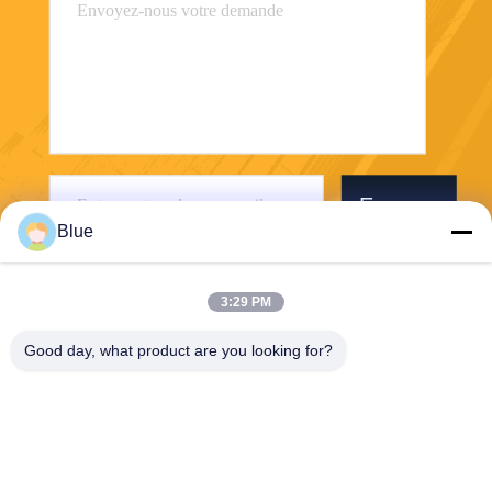
Envoyer
Blue
3:29 PM
Good day, what product are you looking for?
Wisecard Technology Co., Ltd.
blueliu@wisecardtech.com
+86-755-86007346
B1303, bâtiment de technolo