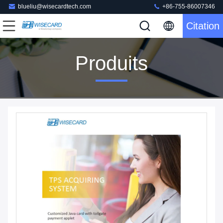
blueliu@wisecardtech.com
+86-755-86007346
Citation
Produits