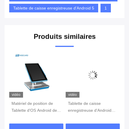
Tablette de caisse enregistreuse d'Android 5
1
Produits similaires
vidéo
vidéo
vi
Matériel de position de
Tablette de caisse
Mo
Tablette d'OS Android de
enregistreuse d'Android
co
sécurité du noyau 4G de
d'écran tactile pour le
Ta
quadruple
système de position
d'