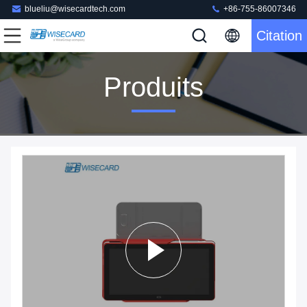
blueliu@wisecardtech.com
+86-755-86007346
Citation
Produits