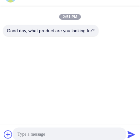
2:51 PM
Good day, what product are you looking for?
Wisecard Technology Co., Ltd.
blueliu@wisecardtech.com
+86-755-86007346
B1303, bâtiment de technolo
gie de Chuangyi, avenue de
Gaoxin C. 1er, Nanshan, Sh
enzhen, Guangdong, 51805
7, Chine
La Chine est bonne. Qualité Solutions de cartes à puce Le fournisseur.
2026 Wisecard Technology Co., Ltd. Tout. Les droits sont réservés.