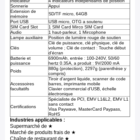
Indicateur
4 indicateurs indépendants de position
Sonnerie
Appui
Extension de
SD/TF micro, 64GB
mémoire
Port USB
USB micro, OTG a soutenu
SIM Card Slot
1 SIM Card Mirco SIM Card
Audio
1 haut-parleur, 1 Mircophone
Lampe auxiliaire
Position de lumière rouge de soutien
Clé de puissance, clé physique, clé de
Clés
volume ; Clé de contact : Touche début
d'écran
Batterie et
6900mAh, entrée : 100-240V, 50/60
puissance
hertz 0.35A, a produit : 9V/2000 mA
880g (protection), 2297g (parenthèse y
Poids
compris)
Tiroir d'argent liquide, scanner de code
Accessoires
barres, imprimante mobile
facultatifs
Clavier commercial d'USB, échelle
électronique
Spécialiste de PCI, EMV L1&L2, EMV L1
sans contact
Certifications
Visa Paywave, MasterCard Paypass,
RoHS
Industries applicables :
Supermarché de ★
Marché de produits frais de ★
Chaîne de restaurant de ★