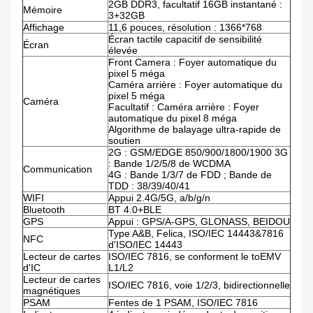
2GB DDR3, facultatif 16GB instantané :
Mémoire
3+32GB
Affichage
11,6 pouces, résolution : 1366*768
Écran tactile capacitif de sensibilité
Écran
élevée
Front Camera : Foyer automatique du
pixel 5 méga
Caméra arrière : Foyer automatique du
pixel 5 méga
Caméra
Facultatif : Caméra arrière : Foyer
automatique du pixel 8 méga
Algorithme de balayage ultra-rapide de
soutien
2G : GSM/EDGE 850/900/1800/1900 3G
: Bande 1/2/5/8 de WCDMA
Communication
4G : Bande 1/3/7 de FDD ; Bande de
TDD : 38/39/40/41
WIFI
Appui 2.4G/5G, a/b/g/n
Bluetooth
BT 4.0+BLE
GPS
Appui : GPS/A-GPS, GLONASS, BEIDOU
Type A&B, Felica, ISO/IEC 14443&7816
NFC
d'ISO/IEC 14443
Lecteur de cartes
ISO/IEC 7816, se conforment le toEMV
d'IC
L1/L2
Lecteur de cartes
ISO/IEC 7816, voie 1/2/3, bidirectionnelle
magnétiques
PSAM
Fentes de 1 PSAM, ISO/IEC 7816