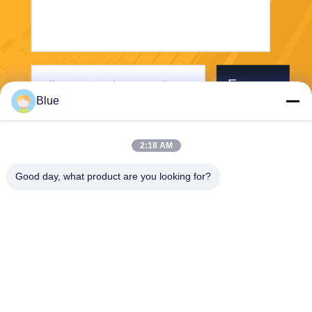
Envoyer
Blue
2:18 AM
Good day, what product are you looking for?
Wisecard Technology Co., Ltd.
blueliu@wisecardtech.com
+86-755-86007346
B1303, bâtiment de technolo
gie de Chuangyi, avenue de
Gaoxin C. 1er, Nanshan, Sh
enzhen, Guangdong, 51805