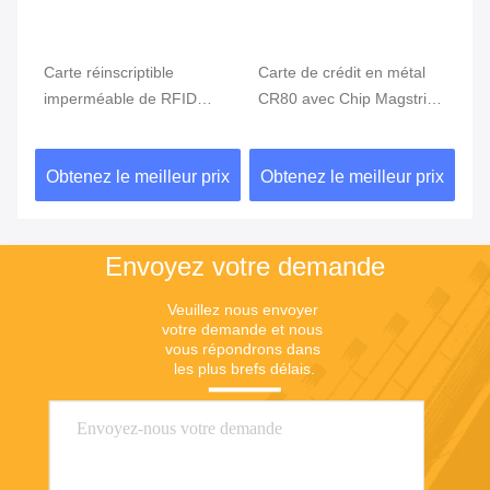
Carte réinscriptible
Carte de crédit en métal
Co
ct
imperméable de RFID
CR80 avec Chip Magstripe
bi
pour la solution de
Fingerprint Access Control
Ca
paiement d'affaires
d'
ix
Obtenez le meilleur prix
Obtenez le meilleur prix
Ob
Envoyez votre demande
Veuillez nous envoyer 
votre demande et nous 
vous répondrons dans 
les plus brefs délais.