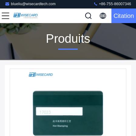
blueliu@wisecardtech.com
+86-755-86007346
Citation
Produits