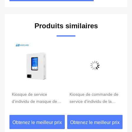
Produits similaires
Kiosque de service
Kiosque de commande de
Ki
d'individu de masque de
service d'individu de la
se
500 PCS, distributeur
reconnaissance des
di
automatique fixé au mur
visages 300cd/m2
de
ix
Obtenez le meilleur prix
Obtenez le meilleur prix
Ob