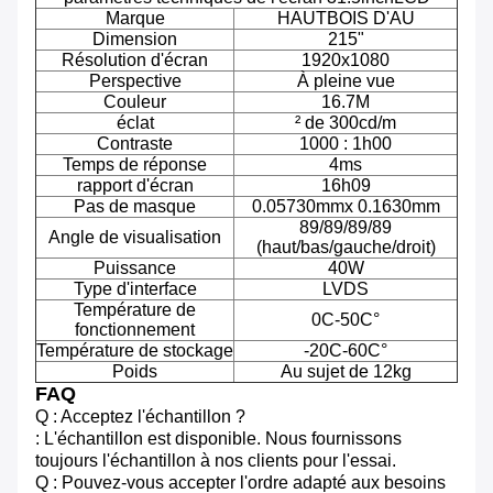
Marque
HAUTBOIS D'AU
Dimension
215"
Résolution d'écran
1920x1080
Perspective
À pleine vue
Couleur
16.7M
éclat
² de 300cd/m
Contraste
1000 : 1h00
Temps de réponse
4ms
rapport d'écran
16h09
Pas de masque
0.05730mmx 0.1630mm
89/89/89/89
Angle de visualisation
(haut/bas/gauche/droit)
Puissance
40W
Type d'interface
LVDS
Température de
0C-50C°
fonctionnement
Température de stockage
-20C-60C°
Poids
Au sujet de 12kg
FAQ
Q : Acceptez l'échantillon ?
: L'échantillon est disponible. Nous fournissons
toujours l'échantillon à nos clients pour l'essai.
Q : Pouvez-vous accepter l'ordre adapté aux besoins