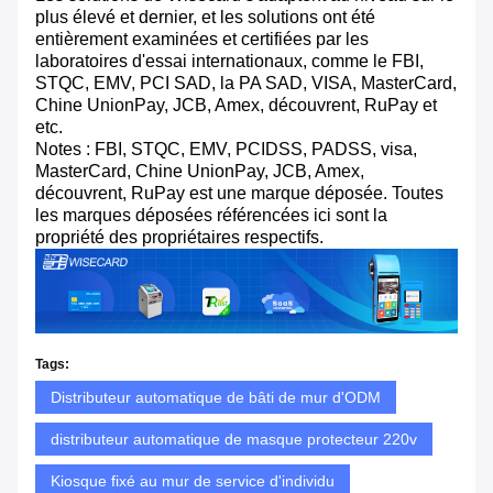
plus élevé et dernier, et les solutions ont été
entièrement examinées et certifiées par les
laboratoires d'essai internationaux, comme le FBI,
STQC, EMV, PCI SAD, la PA SAD, VISA, MasterCard,
Chine UnionPay, JCB, Amex, découvrent, RuPay et
etc.
Notes : FBI, STQC, EMV, PCIDSS, PADSS, visa,
MasterCard, Chine UnionPay, JCB, Amex,
découvrent, RuPay est une marque déposée. Toutes
les marques déposées référencées ici sont la
propriété des propriétaires respectifs.
Tags:
Distributeur automatique de bâti de mur d'ODM
distributeur automatique de masque protecteur 220v
Kiosque fixé au mur de service d'individu