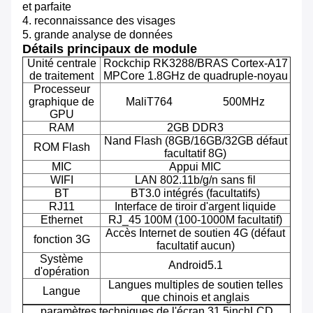
et parfaite
4. reconnaissance des visages
5. grande analyse de données
Détails principaux de module
Unité centrale
Rockchip RK3288/BRAS Cortex-A17
de traitement
MPCore 1.8GHz de quadruple-noyau
Processeur
graphique de
MaliT764 500MHz
GPU
RAM
2GB DDR3
Nand Flash (8GB/16GB/32GB défaut
ROM Flash
facultatif 8G)
MIC
Appui MIC
WIFI
LAN 802.11b/g/n sans fil
BT
BT3.0 intégrés (facultatifs)
RJ11
Interface de tiroir d'argent liquide
Ethernet
RJ_45 100M (100-1000M facultatif)
Accès Internet de soutien 4G (défaut
fonction 3G
facultatif aucun)
Système
Android5.1
d'opération
Langues multiples de soutien telles
Langue
que chinois et anglais
paramètres techniques de l'écran 31.5inchLCD