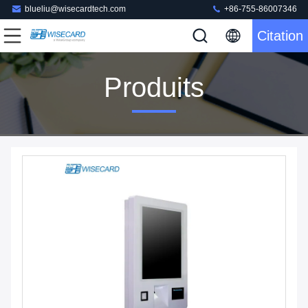
blueliu@wisecardtech.com
+86-755-86007346
Citation
Produits