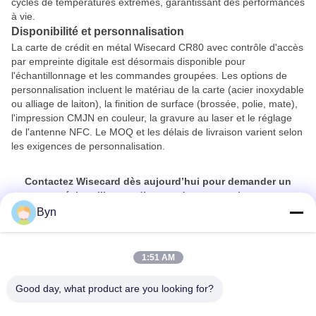
cycles de températures extrêmes, garantissant des performances
à vie.
Disponibilité et personnalisation
La carte de crédit en métal Wisecard CR80 avec contrôle d'accès
par empreinte digitale est désormais disponible pour
l'échantillonnage et les commandes groupées. Les options de
personnalisation incluent le matériau de la carte (acier inoxydable
ou alliage de laiton), la finition de surface (brossée, polie, mate),
l'impression CMJN en couleur, la gravure au laser et le réglage
de l'antenne NFC. Le MOQ et les délais de livraison varient selon
les exigences de personnalisation.
Contactez Wisecard dès aujourd’hui pour demander un
échantillon ou discuter de votre projet.
Visite
www.wisecard.com
ou par email
info@wisecard.com
Byn
1:51 AM
Good day, what product are you looking for?
Wisecard Technology Co., Ltd.